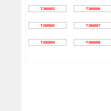
T260002
T260006
T260003
T260007
T260004
T260008