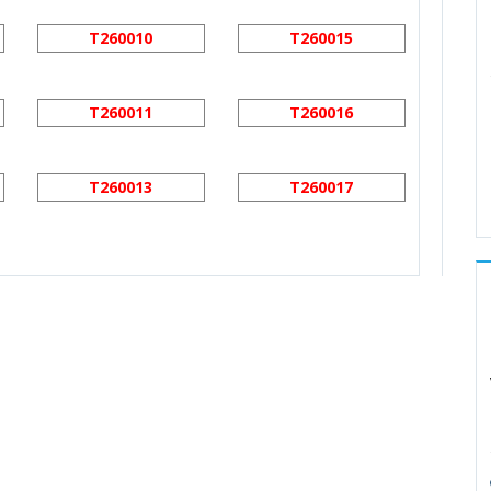
T260010
T260015
T260011
T260016
T260013
T260017