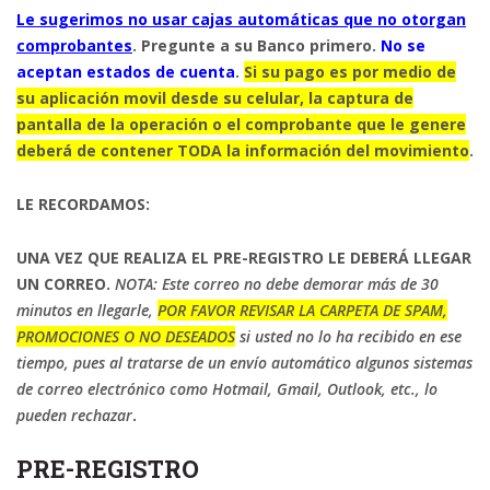
Le sugerimos no usar cajas automáticas que no otorgan
comprobantes
. Pregunte a su Banco primero.
No se
aceptan estados de cuenta
.
Si su pago es por medio de
su aplicación movil desde su celular, la captura de
pantalla de la operación o el comprobante que le genere
deberá de contener TODA la información del movimiento
.
LE RECORDAMOS:
UNA VEZ QUE REALIZA EL PRE-REGISTRO LE DEBERÁ LLEGAR
UN CORREO.
NOTA: Este correo no debe demorar más de 30
minutos en llegarle,
POR FAVOR REVISAR LA CARPETA DE SPAM,
PROMOCIONES O NO DESEADOS
si usted no lo ha recibido en ese
tiempo, pues al tratarse de un envío automático algunos sistemas
de correo electrónico como Hotmail, Gmail, Outlook, etc., lo
pueden rechazar
.
PRE-REGISTRO