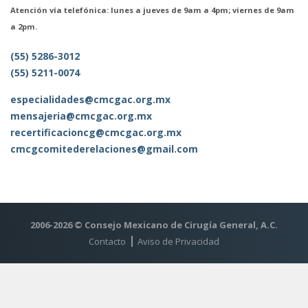
Atención vía telefónica: lunes a jueves de 9am a 4pm; viernes de 9am
a 2pm.
(55) 5286-3012
(55) 5211-0074
especialidades@cmcgac.org.mx
mensajeria@cmcgac.org.mx
recertificacioncg@cmcgac.org.mx
cmcgcomitederelaciones@gmail.com
2006-2026 © Consejo Mexicano de Cirugía General, A.C.
Contacto
Aviso de Privacidad