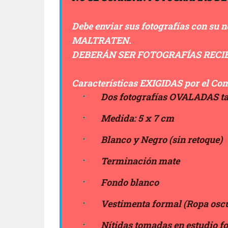
Debe enviar sus fotografías con su
n
MALTRATEN.
DEBERÁN SER FOTOGRAFÍAS RECI
Características EXIGIDAS por el C
Dos fotografías OVALADAS t
Medida: 5 x 7 cm
Blanco y Negro (sin retoque)
Terminación mate
Fondo blanco
Vestimenta formal (Ropa oscur
Nítidas tomadas en estudio fo