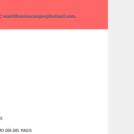
:
.
recertificacioncmcgac@hotmail.com
).
MO DÍA DEL PAGO.