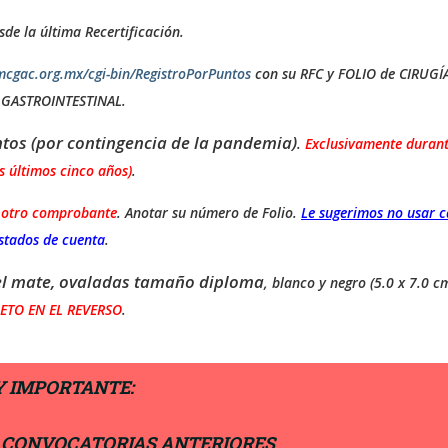
sde la última Recertificación.
cgac.org.mx/cgi-bin/RegistroPorPuntos
con su RFC y FOLIO de CIRUGÍA 
A GASTROINTESTINAL.
tos (por contingencia de la pandemia)
.
Exclusivamente durant
s últimos cinco años)
.
 otro comprobante
. Anotar su número de Folio.
Le sugerimos no usar 
stados de cuenta
.
pel mate, ovaladas tamaño diploma
, blanco y negro (5.0 x 7.0 c
TO EN EL REVERSO
.
MUY IMPORTANTE:
E CONVOCATORIAS ANTERIORES