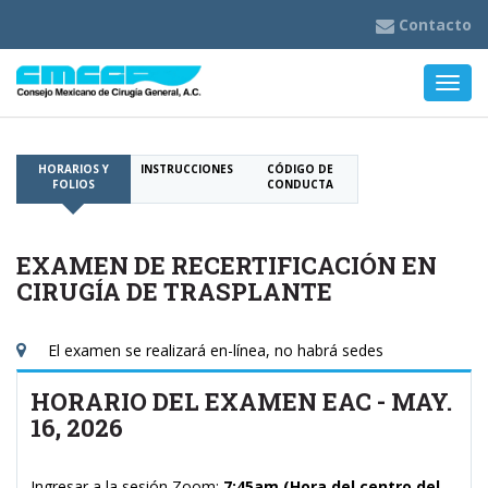
Contacto
Nave
HORARIOS Y
INSTRUCCIONES
CÓDIGO DE
FOLIOS
CONDUCTA
EXAMEN DE RECERTIFICACIÓN EN
CIRUGÍA DE TRASPLANTE
El examen se realizará en-línea, no habrá sedes
HORARIO DEL EXAMEN EAC - MAY.
16, 2026
Ingresar a la sesión Zoom:
7:45am (Hora del centro del