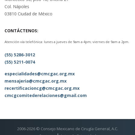
Col. Nápoles
03810 Ciudad de México
CONTÁCTENOS:
Atención vía telefónica: lunes a jueves de 9am a 4pm; viernes de 9am a 2pm.
(55) 5286-3012
(55) 5211-0074
especialidades@cmcgac.org.mx
mensajeria@cmcgac.org.mx
recertificacioncg@cmcgac.org.mx
cmcgcomitederelaciones@gmail.com
2006-2026 © Consejo Mexicano de Cirugía General, A.C.